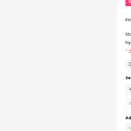
Ka
St
Fi
* 
Se
Ad