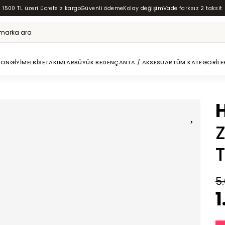
1500 TL üzeri ücretsiz kargo
Güvenli ödeme
Kolay değişim
Vade farksız 2 taksit
ZON
GIYIM
ELBISE
TAKIMLAR
BÜYÜK BEDEN
ÇANTA / AKSESUAR
TÜM KATEGORILE
Z
5
1