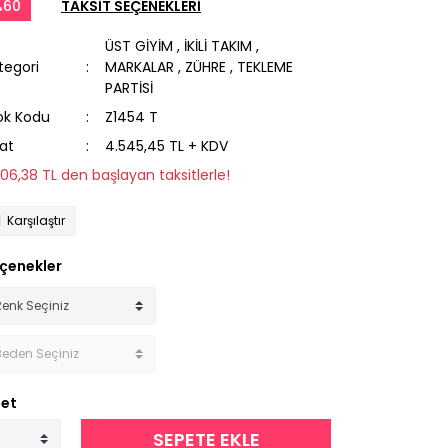
%60
TAKSİT SEÇENEKLERİ
ÜST GİYİM
,
İKİLİ TAKIM
,
tegori
MARKALAR
,
ZÜHRE
,
TEKLEME
PARTİSİ
ok Kodu
Z1454 T
yat
4.545,45 TL + KDV
206,38 TL den başlayan taksitlerle!
Karşılaştır
çenekler
et
SEPETE EKLE