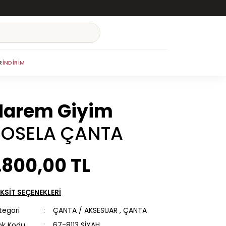
R
İNDIRIM
Harem Giyim
SOSELA ÇANTA
.800,00 TL
KSİT SEÇENEKLERİ
tegori
ÇANTA / AKSESUAR
,
ÇANTA
ok Kodu
67-8113 SİYAH