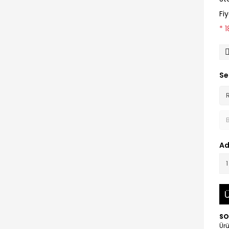
Fi
* 
Se
Ad
Ü
SO
Ürü