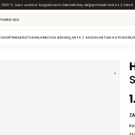
1500 TL üzeri ücretsiz kargo
Güvenli ödeme
Kolay değişim
Vade farksız 2 taksit
ZON
GIYIM
ELBISE
TAKIMLAR
BÜYÜK BEDEN
ÇANTA / AKSESUAR
TÜM KATEGORILE
1
TA
Ka
St