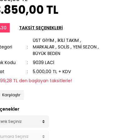
.850,00 TL
%30
TAKSİT SEÇENEKLERİ
ÜST GİYİM
,
İKİLİ TAKIM
,
tegori
MARKALAR
,
SOLİS
,
YENİ SEZON
,
BÜYÜK BEDEN
ok Kodu
9039 LACİ
yat
5.000,00 TL + KDV
399,28 TL den başlayan taksitlerle!
Karşılaştır
çenekler