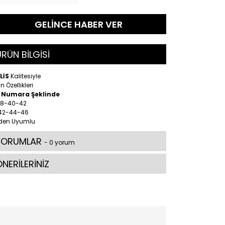
GELİNCE HABER VER
RÜN BİLGİSİ
LİS
Kalitesiyle
n Özellikleri
2 Numara Şeklinde
 38-40-42
 42-44-46
den Uyumlu
YORUMLAR
- 0 yorum
NERİLERİNİZ