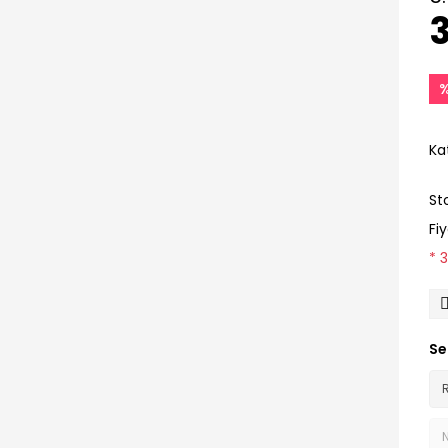
3
Ka
St
Fi
* 
Se