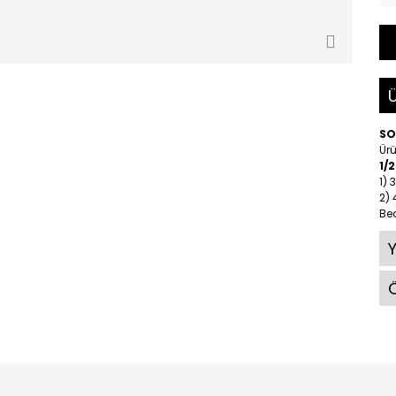
Ü
SO
Ürü
1/
1)
2)
Be
Ö