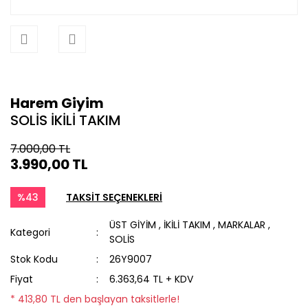
Harem Giyim
SOLİS İKİLİ TAKIM
7.000,00 TL
3.990,00 TL
%43
TAKSİT SEÇENEKLERİ
ÜST GİYİM
,
İKİLİ TAKIM
,
MARKALAR
,
Kategori
SOLİS
Stok Kodu
26Y9007
Fiyat
6.363,64 TL + KDV
* 413,80 TL den başlayan taksitlerle!