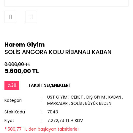
Harem Giyim
SOLİS ANGORA KOLU RİBANALI KABAN
8.000,00 TL
5.600,00 TL
%30
TAKSİT SEÇENEKLERİ
ÜST GİYİM
,
CEKET
,
DIŞ GİYİM
,
KABAN
,
Kategori
MARKALAR
,
SOLİS
,
BÜYÜK BEDEN
Stok Kodu
7043
Fiyat
7.272,73 TL + KDV
* 580,77 TL den başlayan taksitlerle!