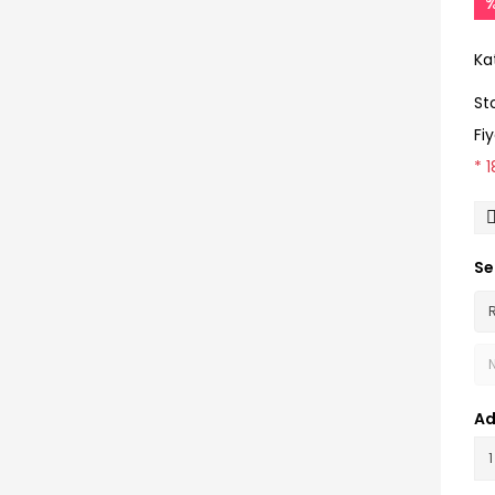
Ka
St
Fi
* 
Se
Ad