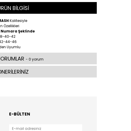
RÜN BİLGİSİ
MASH
Kalitesiyle
n Özellikleri
2 Numara Şeklinde
 38-40-42
 42-44-46
den Uyumlu
YORUMLAR
- 0 yorum
NERİLERİNİZ
E-BÜLTEN