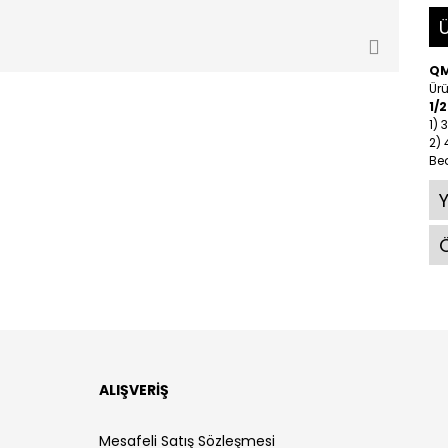
Ü
Q
Ürü
1/
1)
2)
Be
Ö
ALIŞVERİŞ
Mesafeli Satış Sözleşmesi