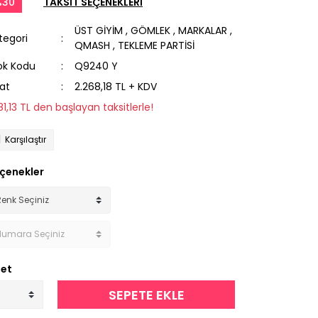
%30
TAKSİT SEÇENEKLERİ
ÜST GİYİM
,
GÖMLEK
,
MARKALAR
,
tegori
QMASH
,
TEKLEME PARTİSİ
ok Kodu
Q9240 Y
yat
2.268,18 TL + KDV
181,13 TL den başlayan taksitlerle!
Karşılaştır
çenekler
et
SEPETE EKLE