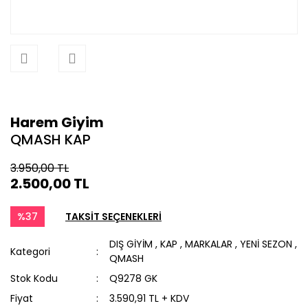
Harem Giyim
QMASH KAP
3.950,00 TL
2.500,00 TL
%37
TAKSİT SEÇENEKLERİ
DIŞ GİYİM
,
KAP
,
MARKALAR
,
YENİ SEZON
,
Kategori
QMASH
Stok Kodu
Q9278 GK
Fiyat
3.590,91 TL + KDV