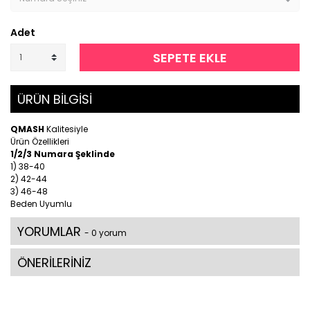
Adet
SEPETE EKLE
ÜRÜN BİLGİSİ
QMASH
Kalitesiyle
Ürün Özellikleri
1/2/3 Numara Şeklinde
1) 38-40
2) 42-44
3) 46-48
Beden Uyumlu
YORUMLAR
- 0 yorum
ÖNERİLERİNİZ