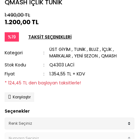
QMASH İÇLİK TUNİK
1.490,00 TL
1.200,00 TL
%19
TAKSİT SEÇENEKLERİ
ÜST GİYİM
,
TUNİK
,
BLUZ
,
İÇLİK
,
Kategori
MARKALAR
,
YENİ SEZON
,
QMASH
Stok Kodu
Q4303 LACİ
Fiyat
1.354,55 TL + KDV
* 124,45 TL den başlayan taksitlerle!
Karşılaştır
Seçenekler