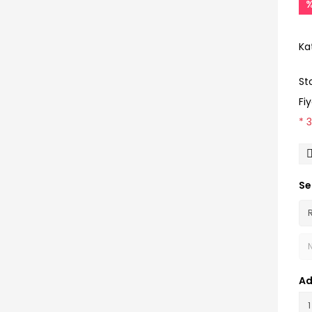
Ka
St
Fi
* 
Se
Ad