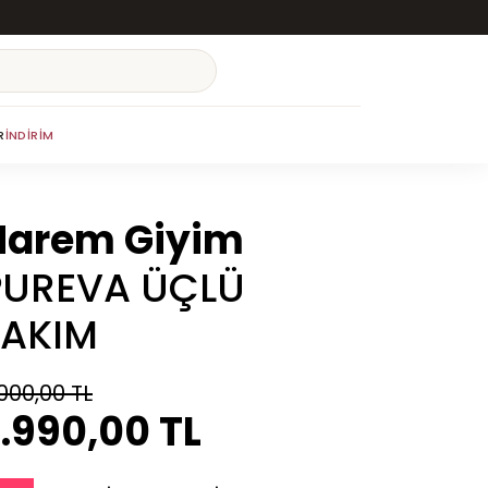
R
İNDIRIM
Harem Giyim
PUREVA ÜÇLÜ
TAKIM
000,00 TL
.990,00 TL