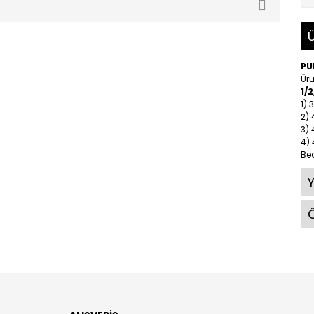
Ü
PU
Ürü
1/
1) 
2)
3)
4)
Be
Ö