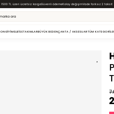
1500 TL üzeri ücretsiz kargo
Güvenli ödeme
Kolay değişim
Vade farksız 2 taksit
ZON
GIYIM
ELBISE
TAKIMLAR
BÜYÜK BEDEN
ÇANTA / AKSESUAR
TÜM KATEGORILE
7.
2