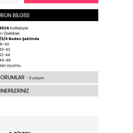
RÜN BİLGİSİ
REVA
Kalitesiyle
n Özellikleri
2/3/4 Beden Şeklinde
38-40
 40-42
 42-44
 44-46
den Uyumlu
YORUMLAR
- 0 yorum
NERİLERİNİZ