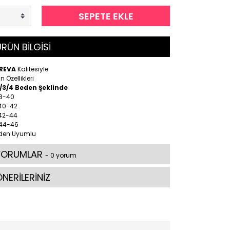
SEPETE EKLE
RÜN BİLGİSİ
REVA
Kalitesiyle
n Özellikleri
2/3/4 Beden Şeklinde
38-40
 40-42
 42-44
 44-46
den Uyumlu
YORUMLAR
- 0 yorum
NERİLERİNİZ