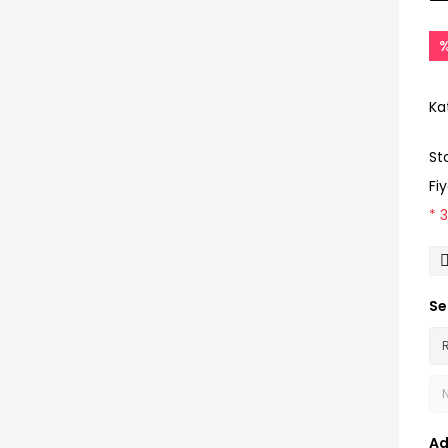
Ka
St
Fi
* 
Se
Ad