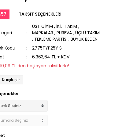
%57
TAKSİT SEÇENEKLERİ
ÜST GİYİM
,
İKİLİ TAKIM
,
tegori
MARKALAR
,
PUREVA
,
ÜÇLÜ TAKIM
,
TEKLEME PARTİSİ
,
BÜYÜK BEDEN
ok Kodu
2775TYP25Y S
yat
6.363,64 TL + KDV
310,09 TL den başlayan taksitlerle!
Karşılaştır
çenekler
et