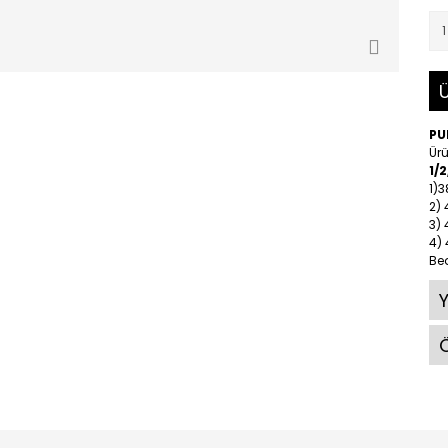
Ü
PU
Ürü
1/
1)
2)
3)
4)
Be
Ö