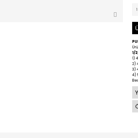
Ü
PU
Ürü
1/
1)
2)
3)
4)
Be
Ö