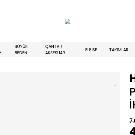
BÜYÜK
ÇANTA /
ELBİSE
TAKIMLAR
M
BEDEN
AKSESUAR
İ
7.
4