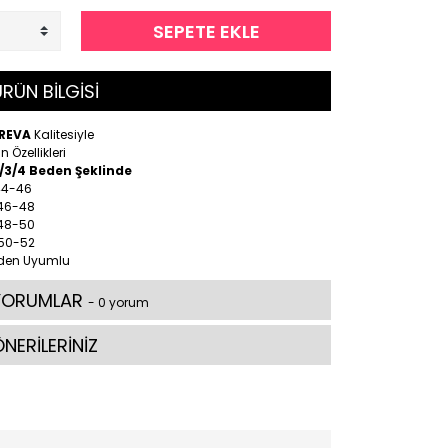
SEPETE EKLE
RÜN BİLGİSİ
REVA
Kalitesiyle
n Özellikleri
2/3/4 Beden Şeklinde
 44-46
 46-48
 48-50
 50-52
den Uyumlu
YORUMLAR
- 0 yorum
NERİLERİNİZ