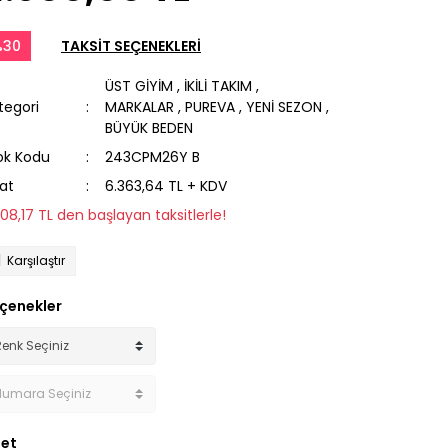
%30
TAKSİT SEÇENEKLERİ
ÜST GİYİM
,
İKİLİ TAKIM
,
tegori
MARKALAR
,
PUREVA
,
YENİ SEZON
,
BÜYÜK BEDEN
ok Kodu
243CPM26Y B
yat
6.363,64 TL + KDV
508,17 TL den başlayan taksitlerle!
Karşılaştır
çenekler
et