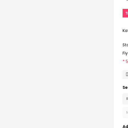
Ka
St
Fi
* 
Se
Ad