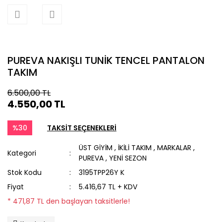
PUREVA NAKIŞLI TUNİK TENCEL PANTALON
TAKIM
6.500,00 TL
4.550,00 TL
%30
TAKSİT SEÇENEKLERİ
ÜST GİYİM
,
İKİLİ TAKIM
,
MARKALAR
,
Kategori
PUREVA
,
YENİ SEZON
Stok Kodu
3195TPP26Y K
Fiyat
5.416,67 TL + KDV
* 471,87 TL den başlayan taksitlerle!