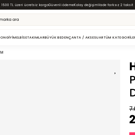
1500 TL üzeri ücretsiz kargo
Güvenli ödeme
Kolay değişim
Vade farksız 2 taksit
ZON
GIYIM
ELBISE
TAKIMLAR
BÜYÜK BEDEN
ÇANTA / AKSESUAR
TÜM KATEGORILE
IM
D
7.
2