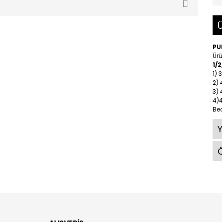
Ü
PU
Ürü
1/
1) 
2)
3)
4)
Be
Ö