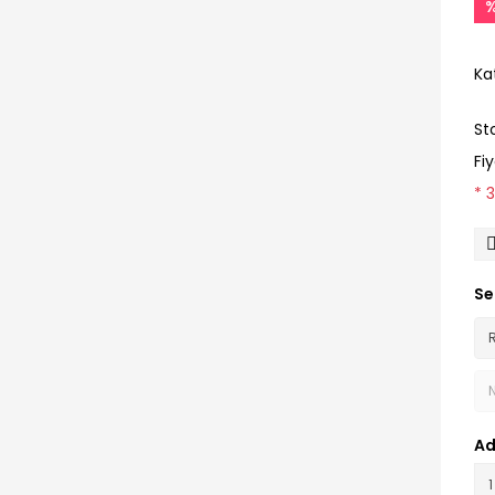
Ka
St
Fi
* 
Se
Ad