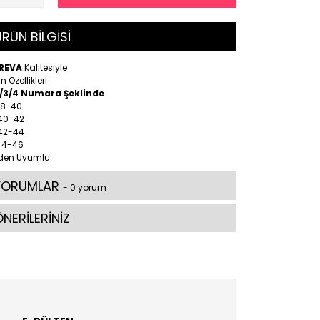
RÜN BİLGİSİ
REVA
Kalitesiyle
n Özellikleri
2/3/4 Numara Şeklinde
38-40
 40-42
 42-44
44-46
den Uyumlu
YORUMLAR
- 0 yorum
NERİLERİNİZ