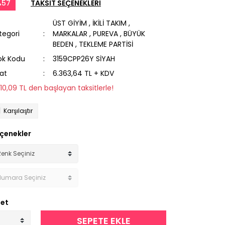
%57
TAKSİT SEÇENEKLERİ
ÜST GİYİM
,
İKİLİ TAKIM
,
tegori
MARKALAR
,
PUREVA
,
BÜYÜK
BEDEN
,
TEKLEME PARTİSİ
ok Kodu
3159CPP26Y SİYAH
yat
6.363,64 TL + KDV
310,09 TL den başlayan taksitlerle!
Karşılaştır
çenekler
et
SEPETE EKLE