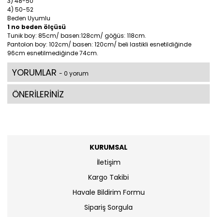
3) 48-50
4) 50-52
Beden Uyumlu
1 no beden ölçüsü
Tunik boy: 85cm/ basen:128cm/ göğüs: 118cm.
Pantolon boy: 102cm/ basen: 120cm/ beli lastikli esnetildiğinde
96cm esnetilmediğinde 74cm.
YORUMLAR
- 0 yorum
ÖNERİLERİNİZ
KURUMSAL
İletişim
Kargo Takibi
Havale Bildirim Formu
Sipariş Sorgula