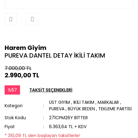
Harem Giyim
PUREVA DANTEL DETAY İKİLİ TAKIM
7.000,00 TL
2.990,00 TL
%57
TAKSİT SEÇENEKLERİ
ÜST GİYİM
,
İKİLİ TAKIM
,
MARKALAR
,
Kategori
PUREVA
,
BÜYÜK BEDEN
,
TEKLEME PARTİSİ
Stok Kodu
271CPM26Y BİTTER
Fiyat
6.363,64 TL + KDV
* 310,09 TL den başlayan taksitlerle!