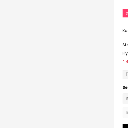
Ka
St
Fi
* 
Se