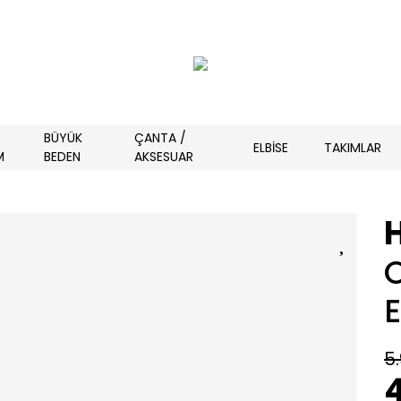
BÜYÜK
ÇANTA /
ELBİSE
TAKIMLAR
M
BEDEN
AKSESUAR
E
5
4