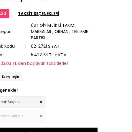
%30
TAKSİT SEÇENEKLERİ
ÜST GİYİM
,
İKİLİ TAKIM
,
tegori
MARKALAR
,
ORHAN
,
TEKLEME
PARTİSİ
ok Kodu
02-2721 SİYAH
yat
5.422,73 TL + KDV
433,03 TL den başlayan taksitlerle!
Karşılaştır
çenekler