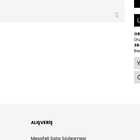
Ü
O
Ürü
38
Be
Ö
ALIŞVERİŞ
Mesafeli Satış Sözleşmesi