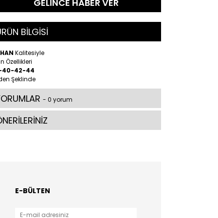
GELİNCE HABER VER
RÜN BİLGİSİ
RHAN
Kalitesiyle
n Özellikleri
-40-42-44
den Şeklinde
YORUMLAR
- 0 yorum
NERİLERİNİZ
E-BÜLTEN