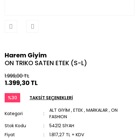
Harem Giyim
ON TRIKO SATEN ETEK (S-L)
1.999,00 TL
1.399,30 TL
%30
TAKSİT SEÇENEKLERİ
ALT GİYİM
,
ETEK
,
MARKALAR
,
ON
Kategori
FASHION
Stok Kodu
54212 SİYAH
Fiyat
1.817,27 TL + KDV