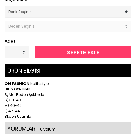
Adet
SEPETE EKLE
ÜRÜN BİLGİSİ
ON FASHION
Kalitesiyle
Ürün Özellikleri
S/M/L Beden Şeklinde
S) 38-40
M) 40-42
L) 42-44
BEden Uyumlu
YORUMLAR
- 0 yorum