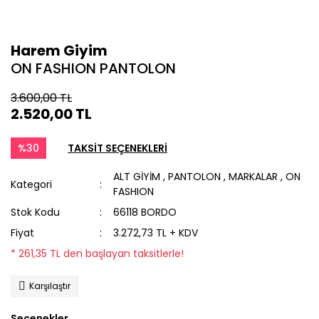
Harem Giyim
ON FASHION PANTOLON
3.600,00 TL
2.520,00 TL
%30
TAKSİT SEÇENEKLERİ
ALT GİYİM
,
PANTOLON
,
MARKALAR
,
ON
Kategori
FASHION
Stok Kodu
66118 BORDO
Fiyat
3.272,73 TL + KDV
* 261,35 TL den başlayan taksitlerle!
Karşılaştır
Seçenekler