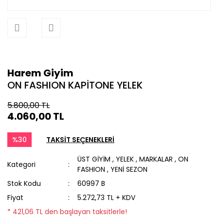
Harem Giyim
ON FASHION KAPİTONE YELEK
5.800,00 TL
4.060,00 TL
%30
TAKSİT SEÇENEKLERİ
ÜST GİYİM
,
YELEK
,
MARKALAR
,
ON
Kategori
FASHION
,
YENİ SEZON
Stok Kodu
60997 B
Fiyat
5.272,73 TL + KDV
* 421,06 TL den başlayan taksitlerle!