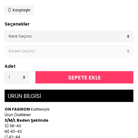
Karşılaştır
Seçenekler
Adet
SEPETE EKLE
ÜRÜN BİLGİSİ
ON FASHION
Kalitesiyle
Ürün Özellikleri
S/M/L Beden Şeklinde
S) 38-40
M) 40-42
L) 42-44