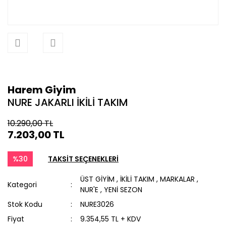
Harem Giyim
NURE JAKARLI İKİLİ TAKIM
10.290,00 TL
7.203,00 TL
%30
TAKSİT SEÇENEKLERİ
ÜST GİYİM
,
İKİLİ TAKIM
,
MARKALAR
,
Kategori
NUR'E
,
YENİ SEZON
Stok Kodu
NURE3026
Fiyat
9.354,55 TL + KDV