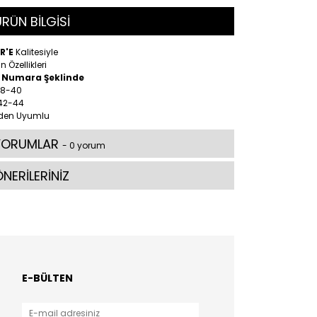
RÜN BİLGİSİ
R'E
Kalitesiyle
n Özellikleri
2 Numara Şeklinde
38-40
 42-44
den Uyumlu
YORUMLAR
- 0 yorum
NERİLERİNİZ
E-BÜLTEN