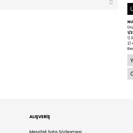
Ü
NU
Ürü
1/
1) 
2)
Be
Ö
ALIŞVERİŞ
Mesafeli Satış Sözleşmesi