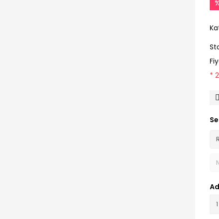
Ka
St
Fi
* 
Se
Ad