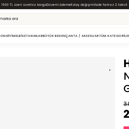
1500 TL üzeri ücretsiz kargo
Güvenli ödeme
Kolay değişim
Vade farksız 2 taksit
ZON
GIYIM
ELBISE
TAKIMLAR
BÜYÜK BEDEN
ÇANTA / AKSESUAR
TÜM KATEGORILE
N
3.
2