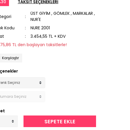
%30
TAKSİT SEÇENEKLERİ
ÜST GİYİM
,
GÖMLEK
,
MARKALAR
,
tegori
NUR'E
ok Kodu
NURE 2001
yat
3.454,55 TL + KDV
275,86 TL den başlayan taksitlerle!
Karşılaştır
çenekler
et
SEPETE EKLE