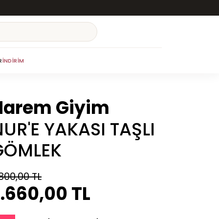
R
İNDIRIM
Harem Giyim
UR'E YAKASI TAŞLI
GÖMLEK
800,00 TL
.660,00 TL