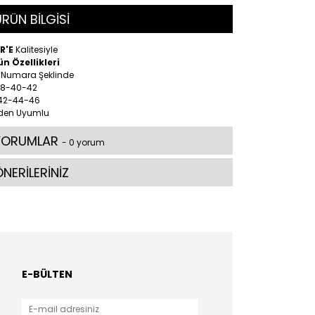
RÜN BİLGİSİ
R'E
Kalitesiyle
ün Özellikleri
2 Numara Şeklinde
 38-40-42
 42-44-46
den Uyumlu
YORUMLAR
- 0 yorum
NERİLERİNİZ
E-BÜLTEN