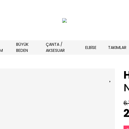
BÜYÜK
ÇANTA /
ELBİSE
TAKIMLAR
İM
BEDEN
AKSESUAR
N
6.
2