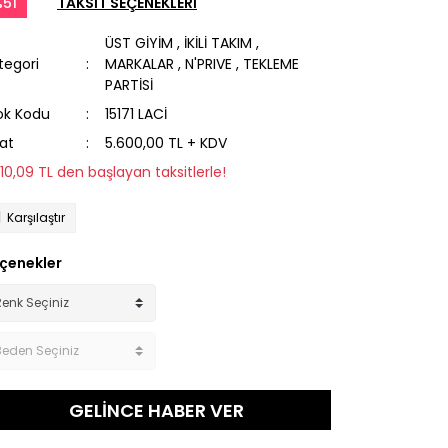
51
TAKSİT SEÇENEKLERİ
ÜST GİYİM
,
İKİLİ TAKIM
,
tegori
MARKALAR
,
N'PRIVE
,
TEKLEME
PARTİSİ
ok Kodu
15171 LACİ
yat
5.600,00 TL + KDV
310,09 TL den başlayan taksitlerle!
Karşılaştır
çenekler
GELİNCE HABER VER