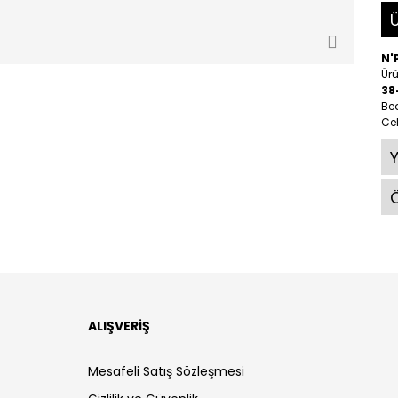
Ü
N'
Ürü
38
Be
Cek
Ö
ALIŞVERİŞ
Mesafeli Satış Sözleşmesi