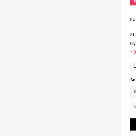
%
Ka
St
Fi
* 
Se