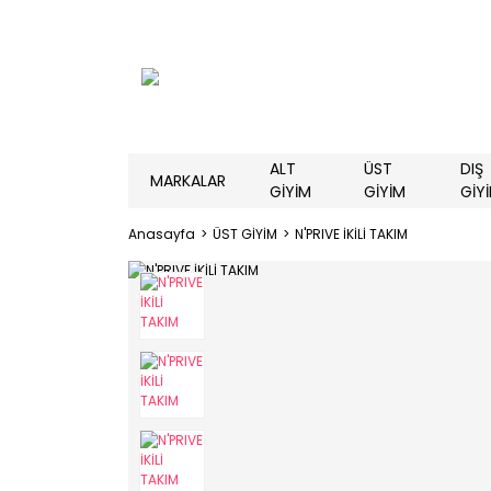
ALT
ÜST
DIŞ
MARKALAR
GİYİM
GİYİM
GİY
Anasayfa
ÜST GİYİM
N'PRIVE İKİLİ TAKIM