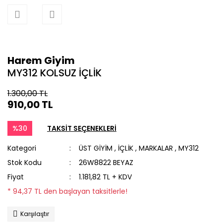
Harem Giyim
MY312 KOLSUZ İÇLİK
1.300,00 TL
910,00 TL
%30
TAKSİT SEÇENEKLERİ
Kategori
ÜST GİYİM
,
İÇLİK
,
MARKALAR
,
MY312
Stok Kodu
26W8822 BEYAZ
Fiyat
1.181,82 TL + KDV
* 94,37 TL den başlayan taksitlerle!
Karşılaştır