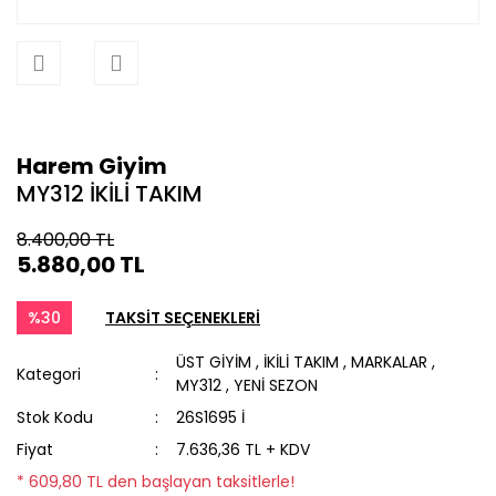
Harem Giyim
MY312 İKİLİ TAKIM
8.400,00 TL
5.880,00 TL
%30
TAKSİT SEÇENEKLERİ
ÜST GİYİM
,
İKİLİ TAKIM
,
MARKALAR
,
Kategori
MY312
,
YENİ SEZON
Stok Kodu
26S1695 İ
Fiyat
7.636,36 TL + KDV
* 609,80 TL den başlayan taksitlerle!