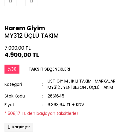
Harem Giyim
MY312 ÜÇLÜ TAKIM
7.000,00 TL
4.900,00 TL
%30
TAKSİT SEÇENEKLERİ
ÜST GİYİM
,
İKİLİ TAKIM
,
MARKALAR
,
Kategori
MY312
,
YENİ SEZON
,
ÜÇLÜ TAKIM
Stok Kodu
26S1645
Fiyat
6.363,64 TL + KDV
* 508,17 TL den başlayan taksitlerle!
Karşılaştır