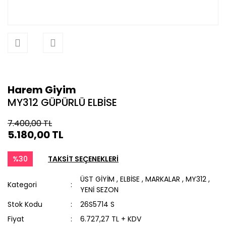
Harem Giyim
MY312 GÜPÜRLÜ ELBİSE
7.400,00 TL
5.180,00 TL
%30
TAKSİT SEÇENEKLERİ
ÜST GİYİM
,
ELBİSE
,
MARKALAR
,
MY312
,
Kategori
YENİ SEZON
Stok Kodu
26S5714 S
Fiyat
6.727,27 TL + KDV