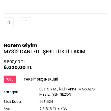
Harem Giyim
MY312 DANTELLİ ŞERİTLİ İKİLİ TAKIM
8.600,00 TL
6.020,00 TL
%30
TAKSİT SEÇENEKLERİ
ÜST GİYİM
,
İKİLİ TAKIM
,
MARKALAR
,
Kategori
MY312
,
YENİ SEZON
Stok Kodu
26S1624
Fiyat
7.818,18 TL + KDV