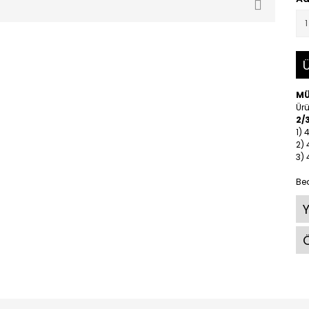
Ü
M
Ürü
2/
1) 
2)
3)
Be
Ö