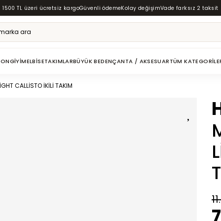
1500 TL üzeri ücretsiz kargo
Güvenli ödeme
Kolay değişim
Vade farksız 2 taksit
ZON
GIYIM
ELBISE
TAKIMLAR
BÜYÜK BEDEN
ÇANTA / AKSESUAR
TÜM KATEGORILE
GHT CALLİSTO İKİLİ TAKIM
L
11
7