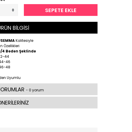
SEPETE EKLE
RÜN BİLGİSİ
ÜSEMMA
Kalitesiyle
n Özellikleri
3/4 Beden Şeklinde
42-44
 44-46
 46-48
den Uyumlu
YORUMLAR
- 0 yorum
NERİLERİNİZ