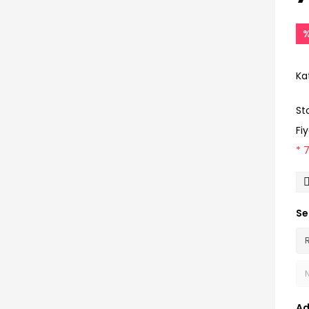
Ka
St
Fi
* 
Se
Ad