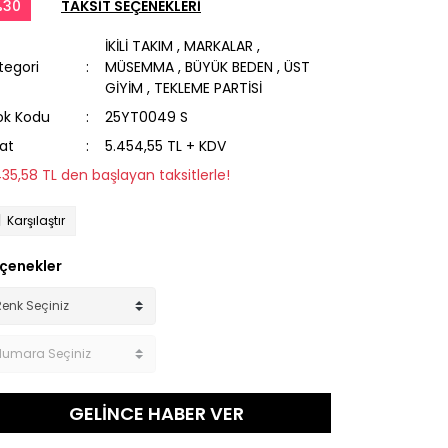
%30
TAKSİT SEÇENEKLERİ
İKİLİ TAKIM
,
MARKALAR
,
tegori
MÜSEMMA
,
BÜYÜK BEDEN
,
ÜST
GİYİM
,
TEKLEME PARTİSİ
ok Kodu
25YT0049 S
yat
5.454,55 TL + KDV
435,58 TL den başlayan taksitlerle!
Karşılaştır
çenekler
GELİNCE HABER VER