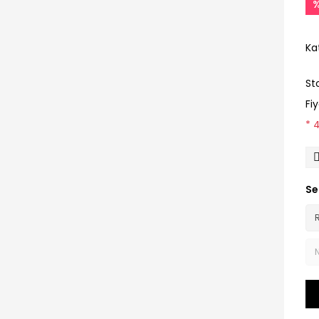
Ka
St
Fi
* 
Se