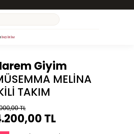
R
İNDIRIM
Harem Giyim
MÜSEMMA MELİNA
KİLİ TAKIM
.000,00 TL
.200,00 TL