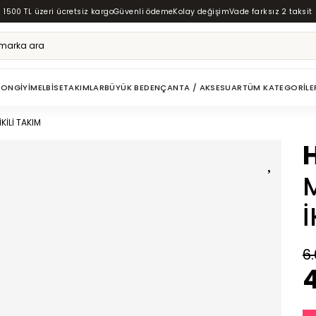
1500 TL üzeri ücretsiz kargo
Güvenli ödeme
Kolay değişim
Vade farksız 2 taksit
ZON
GIYIM
ELBISE
TAKIMLAR
BÜYÜK BEDEN
ÇANTA / AKSESUAR
TÜM KATEGORILE
KİLİ TAKIM
İ
6
4