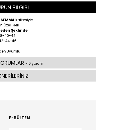
RÜN BİLGİSİ
ÜSEMMA
Kalitesiyle
n Özellikleri
Beden Şeklinde
 38-40-42
 42-44-46
den Uyumlu
YORUMLAR
- 0 yorum
NERİLERİNİZ
E-BÜLTEN