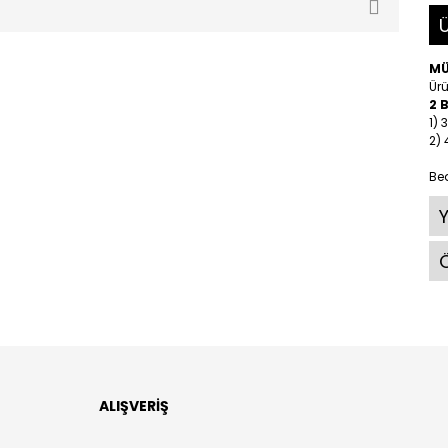
Ü
M
Ürü
2 
1)
2)
Be
Ö
ALIŞVERİŞ