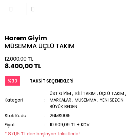
Harem Giyim
MÜSEMMA ÜÇLÜ TAKIM
12.000,00 TL
8.400,00 TL
%30
TAKSİT SEÇENEKLERİ
ÜST GİYİM
,
İKİLİ TAKIM
,
ÜÇLÜ TAKIM
,
Kategori
MARKALAR
,
MÜSEMMA
,
YENİ SEZON
,
BÜYÜK BEDEN
Stok Kodu
26MS0015
Fiyat
10.909,09 TL + KDV
* 871,15 TL den başlayan taksitlerle!