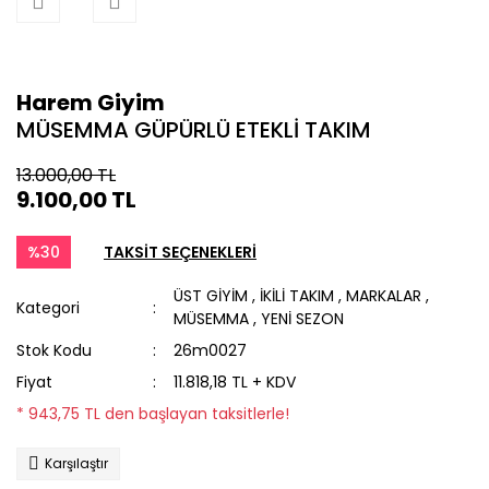
Harem Giyim
MÜSEMMA GÜPÜRLÜ ETEKLİ TAKIM
13.000,00 TL
9.100,00 TL
%30
TAKSİT SEÇENEKLERİ
ÜST GİYİM
,
İKİLİ TAKIM
,
MARKALAR
,
Kategori
MÜSEMMA
,
YENİ SEZON
Stok Kodu
26m0027
Fiyat
11.818,18 TL + KDV
* 943,75 TL den başlayan taksitlerle!
Karşılaştır