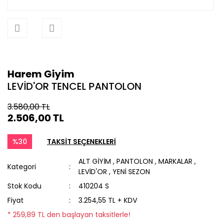
Harem Giyim
LEVİD'OR TENCEL PANTOLON
3.580,00 TL
2.506,00 TL
%30
TAKSİT SEÇENEKLERİ
ALT GİYİM
,
PANTOLON
,
MARKALAR
,
Kategori
LEVİD'OR
,
YENİ SEZON
Stok Kodu
410204 S
Fiyat
3.254,55 TL + KDV
* 259,89 TL den başlayan taksitlerle!