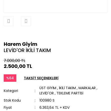
Harem Giyim
LEVİD'OR İKİLİ TAKIM
7.000,00 TL
2.500,00 TL
%64
TAKSİT SEÇENEKLERİ
ÜST GİYİM
,
İKİLİ TAKIM
,
MARKALAR
,
Kategori
LEVİD'OR
,
TEKLEME PARTİSİ
Stok Kodu
100980 S
Fiyat
6.363,64 TL + KDV