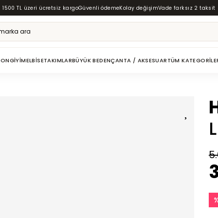
1500 TL üzeri ücretsiz kargo
Güvenli ödeme
Kolay değişim
Vade farksız 2 taksit
ZON
GIYIM
ELBISE
TAKIMLAR
BÜYÜK BEDEN
ÇANTA / AKSESUAR
TÜM KATEGORILE
5
3