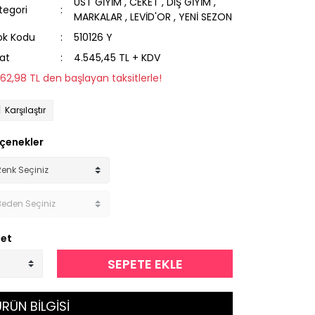
ÜST GİYİM
,
CEKET
,
DIŞ GİYİM
,
tegori
MARKALAR
,
LEVİD'OR
,
YENİ SEZON
ok Kodu
510126 Y
yat
4.545,45 TL + KDV
362,98 TL den başlayan taksitlerle!
Karşılaştır
çenekler
et
SEPETE EKLE
RÜN BİLGİSİ