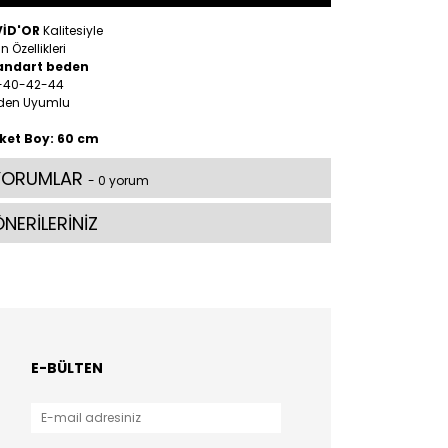
VİD'OR
Kalitesiyle
n Özellikleri
andart beden
-40-42-44
den Uyumlu
ket Boy: 60 cm
YORUMLAR
- 0 yorum
NERİLERİNİZ
E-BÜLTEN