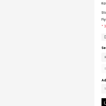
Ka
St
Fi
* 
Se
Ad
Ü