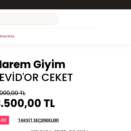
R
İNDIRIM
Harem Giyim
LEVİD'OR CEKET
.000,00 TL
.500,00 TL
%30
TAKSİT SEÇENEKLERİ