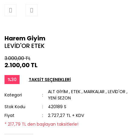
Harem Giyim
LEVİD'OR ETEK
3.000,00 TL
2.100,00 TL
%30
TAKSİT SEÇENEKLERİ
ALT GİYİM
,
ETEK
,
MARKALAR
,
LEVİD'OR
,
Kategori
YENİ SEZON
Stok Kodu
420189 S
Fiyat
2.727,27 TL + KDV
* 217,79 TL den başlayan taksitlerle!