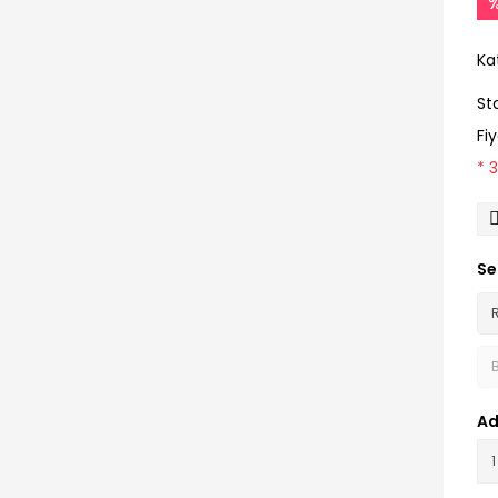
Ka
St
Fi
* 
Se
Ad