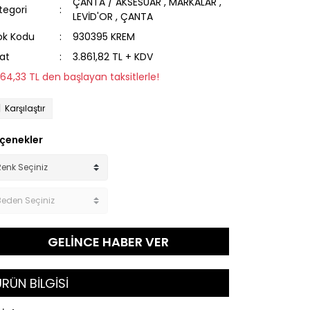
ÇANTA / AKSESUAR
,
MARKALAR
,
tegori
LEVİD'OR
,
ÇANTA
ok Kodu
930395 KREM
yat
3.861,82 TL + KDV
264,33 TL den başlayan taksitlerle!
Karşılaştır
çenekler
GELİNCE HABER VER
RÜN BİLGİSİ