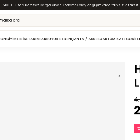
1500 TL üzeri ücretsiz kargo
Güvenli ödeme
Kolay değişim
Vade farksız 2 taksit
ZON
GIYIM
ELBISE
TAKIMLAR
BÜYÜK BEDEN
ÇANTA / AKSESUAR
TÜM KATEGORILE
4
2