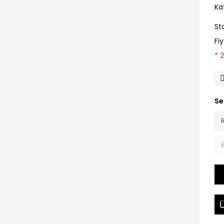
Ka
St
Fi
* 
Se
Ü