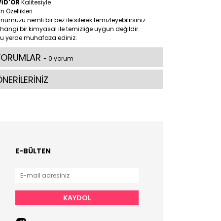
VİD'OR
Kalitesiyle
n Özellikleri
nümüzü nemli bir bez ile silerek temizleyebilirsiniz.
hangi bir kimyasal ile temizliğe uygun değildir.
ru yerde muhafaza ediniz.
YORUMLAR
- 0 yorum
NERİLERİNİZ
E-BÜLTEN
KAYDOL