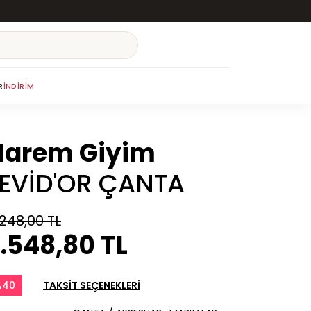
R
İNDIRIM
Harem Giyim
LEVİD'OR ÇANTA
.248,00 TL
.548,80 TL
%40
TAKSİT SEÇENEKLERİ