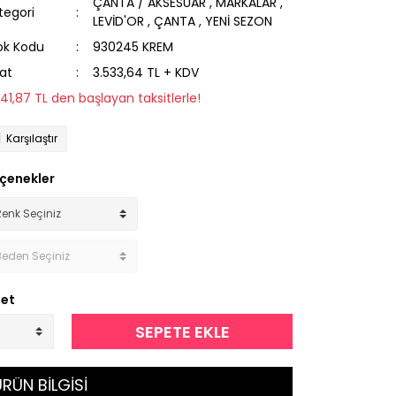
ÇANTA / AKSESUAR
,
MARKALAR
,
tegori
LEVİD'OR
,
ÇANTA
,
YENİ SEZON
ok Kodu
930245 KREM
yat
3.533,64 TL + KDV
241,87 TL den başlayan taksitlerle!
Karşılaştır
çenekler
et
SEPETE EKLE
RÜN BİLGİSİ