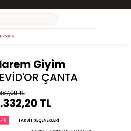
R
İNDIRIM
Harem Giyim
LEVİD'OR ÇANTA
887,00 TL
.332,20 TL
%40
TAKSİT SEÇENEKLERİ