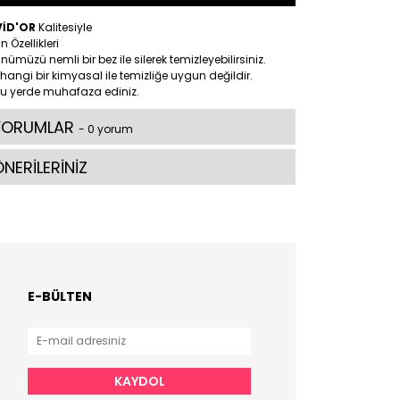
VİD'OR
Kalitesiyle
n Özellikleri
nümüzü nemli bir bez ile silerek temizleyebilirsiniz.
hangi bir kimyasal ile temizliğe uygun değildir.
ru yerde muhafaza ediniz.
YORUMLAR
- 0 yorum
NERİLERİNİZ
E-BÜLTEN
KAYDOL