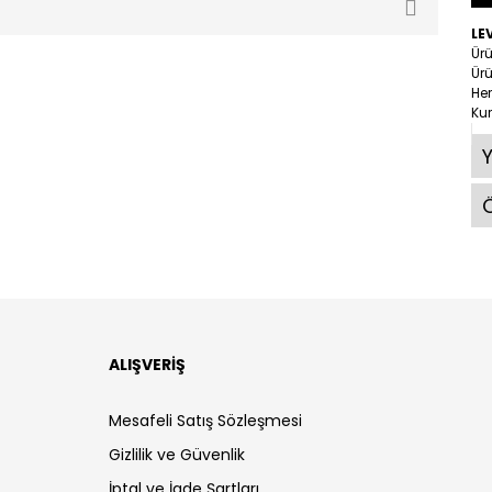
LE
Ürü
Ürü
Her
Ku
Ö
ALIŞVERİŞ
Mesafeli Satış Sözleşmesi
Gizlilik ve Güvenlik
İptal ve İade Şartları