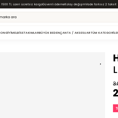
1500 TL üzeri ücretsiz kargo
Güvenli ödeme
Kolay değişim
Vade farksız 2 taksit
ZON
GIYIM
ELBISE
TAKIMLAR
BÜYÜK BEDEN
ÇANTA / AKSESUAR
TÜM KATEGORILE
3.
2