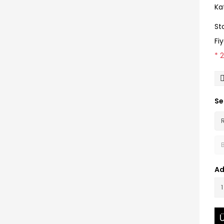
Ka
St
Fi
* 
Se
Ad
Ü