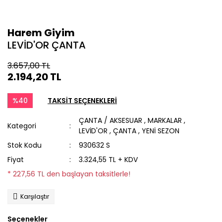
Harem Giyim
LEVİD'OR ÇANTA
3.657,00 TL
2.194,20 TL
%40
TAKSİT SEÇENEKLERİ
ÇANTA / AKSESUAR
,
MARKALAR
,
Kategori
LEVİD'OR
,
ÇANTA
,
YENİ SEZON
Stok Kodu
930632 S
Fiyat
3.324,55 TL + KDV
* 227,56 TL den başlayan taksitlerle!
Karşılaştır
Seçenekler