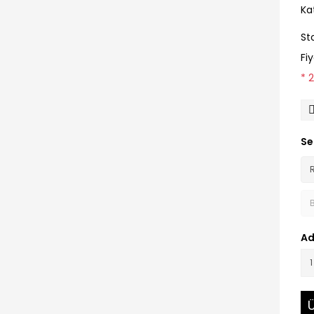
Ka
St
Fi
* 
Se
Ad
Ü