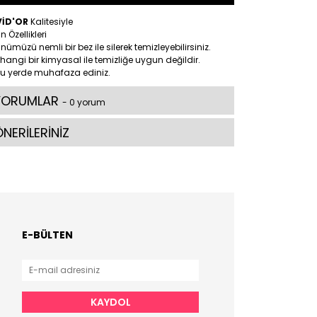
VİD'OR
Kalitesiyle
n Özellikleri
nümüzü nemli bir bez ile silerek temizleyebilirsiniz.
hangi bir kimyasal ile temizliğe uygun değildir.
ru yerde muhafaza ediniz.
YORUMLAR
- 0 yorum
NERİLERİNİZ
E-BÜLTEN
KAYDOL