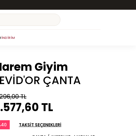
R
İNDIRIM
Harem Giyim
LEVİD'OR ÇANTA
.296,00 TL
.577,60 TL
%40
TAKSİT SEÇENEKLERİ