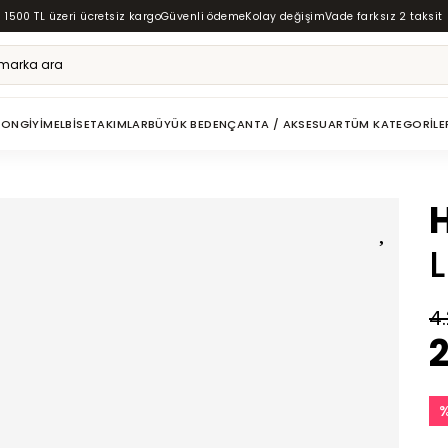
1500 TL üzeri ücretsiz kargo
Güvenli ödeme
Kolay değişim
Vade farksız 2 taksit
ZON
GIYIM
ELBISE
TAKIMLAR
BÜYÜK BEDEN
ÇANTA / AKSESUAR
TÜM KATEGORILE
4
2