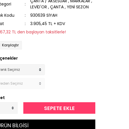
ÇANTA / AKSESUAR
,
MARKALAR
,
tegori
LEVİD'OR
,
ÇANTA
,
YENİ SEZON
ok Kodu
930639 SİYAH
yat
3.905,45 TL + KDV
267,32 TL den başlayan taksitlerle!
Karşılaştır
çenekler
et
SEPETE EKLE
RÜN BİLGİSİ