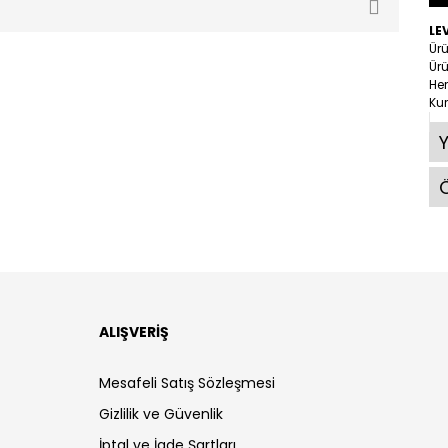
LE
Ürü
Ürü
Her
Ku
Ö
ALIŞVERİŞ
Mesafeli Satış Sözleşmesi
Gizlilik ve Güvenlik
İptal ve İade Şartları