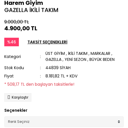
Harem Giyim
GAZELLA İKİLİ TAKIM
9.000,00 TL
4.900,00 TL
%46
TAKSİT SEÇENEKLERİ
ÜST GİYİM
,
İKİLİ TAKIM
,
MARKALAR
,
Kategori
GAZELLA
,
YENİ SEZON
,
BÜYÜK BEDEN
Stok Kodu
44839 SİYAH
Fiyat
8.181,82 TL + KDV
* 508,17 TL den başlayan taksitlerle!
Karşılaştır
Seçenekler