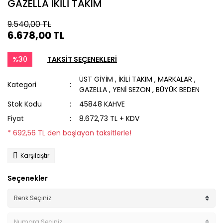
GAZELLA İKİLİ TAKIM
9.540,00 TL
6.678,00 TL
%30
TAKSİT SEÇENEKLERİ
ÜST GİYİM
,
İKİLİ TAKIM
,
MARKALAR
,
Kategori
GAZELLA
,
YENİ SEZON
,
BÜYÜK BEDEN
Stok Kodu
45848 KAHVE
Fiyat
8.672,73 TL + KDV
* 692,56 TL den başlayan taksitlerle!
Karşılaştır
Seçenekler