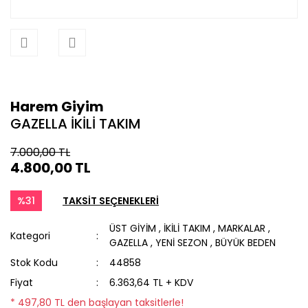
Harem Giyim
GAZELLA İKİLİ TAKIM
7.000,00 TL
4.800,00 TL
%31
TAKSİT SEÇENEKLERİ
ÜST GİYİM
,
İKİLİ TAKIM
,
MARKALAR
,
Kategori
GAZELLA
,
YENİ SEZON
,
BÜYÜK BEDEN
Stok Kodu
44858
Fiyat
6.363,64 TL + KDV
* 497,80 TL den başlayan taksitlerle!