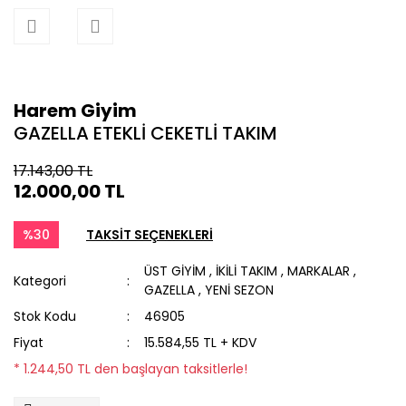
Harem Giyim
GAZELLA ETEKLİ CEKETLİ TAKIM
17.143,00 TL
12.000,00 TL
%30
TAKSİT SEÇENEKLERİ
ÜST GİYİM
,
İKİLİ TAKIM
,
MARKALAR
,
Kategori
GAZELLA
,
YENİ SEZON
Stok Kodu
46905
Fiyat
15.584,55 TL + KDV
* 1.244,50 TL den başlayan taksitlerle!