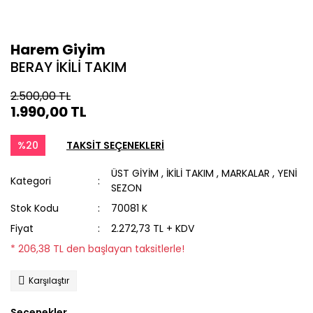
Harem Giyim
BERAY İKİLİ TAKIM
2.500,00 TL
1.990,00 TL
%20
TAKSİT SEÇENEKLERİ
ÜST GİYİM
,
İKİLİ TAKIM
,
MARKALAR
,
YENİ
Kategori
SEZON
Stok Kodu
70081 K
Fiyat
2.272,73 TL + KDV
* 206,38 TL den başlayan taksitlerle!
Karşılaştır
Seçenekler